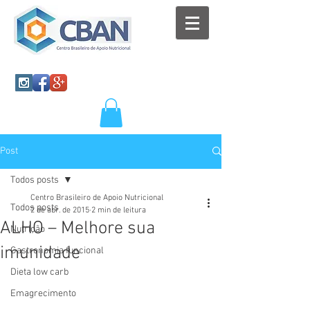
Post
Todos posts
Centro Brasileiro de Apoio Nutricional
Todos posts
2 de abr. de 2015
2 min de leitura
ALHO – Melhore sua
Nutrição
imunidade
Gastronomia funcional
Dieta low carb
Emagrecimento