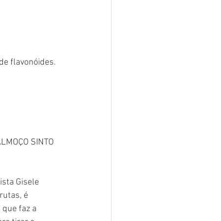
de flavonóides.
ALMOÇO SINTO 
sta Gisele 
rutas, é 
 que faz a 