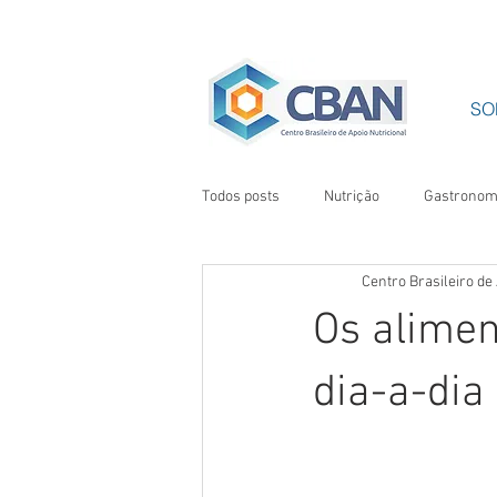
SO
Todos posts
Nutrição
Gastronomi
Centro Brasileiro de
Cursos de gastronomia e culinária s
Os alimen
Nutricionista de Niterói - RJ
Diet
dia-a-dia