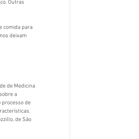
co. Outras 
e comida para 
 nos deixam 
de de Medicina 
sobre a 
o processo de 
acterísticas. 
zzillo, de São 