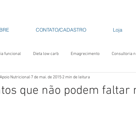
BRE
CONTATO/CADASTRO
Loja
a funcional
Dieta low carb
Emagrecimento
Consultoria n
 Apoio Nutricional
7 de mai. de 2015
2 min de leitura
Curso de nutrição
nutricionista
nutricionista rio de janeiro
tos que não podem faltar 
a
evento de nutrição rj